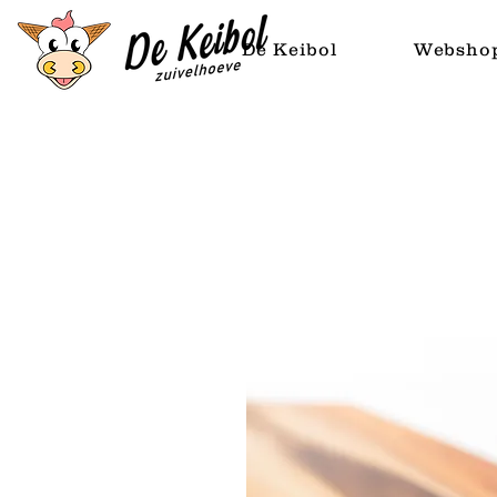
De Keibol
Websho