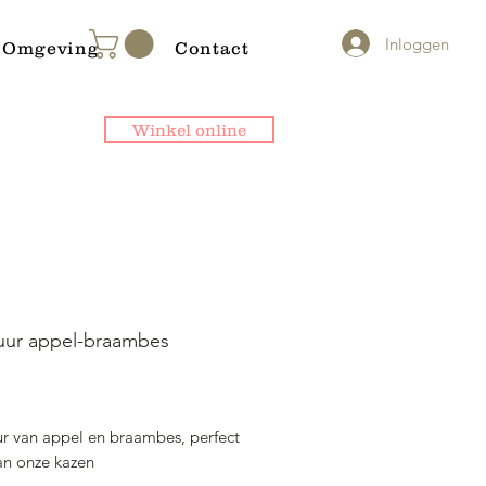
Inloggen
Omgeving
Contact
Winkel online
uur appel-braambes
ijs
ur van appel en braambes, perfect
van onze kazen