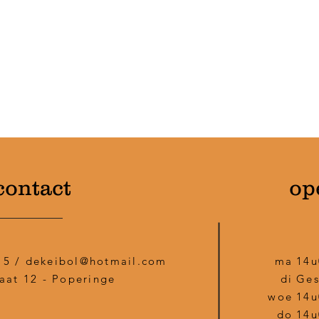
contact
op
15 /
dekeibol@hotmail.com
ma
14u
aat 12 - Poperinge
di
Ges
woe
14u
do
14u