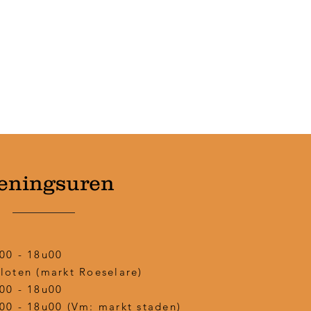
eningsuren
00 - 18u00
loten (markt Roeselare)
00 - 18u00
00 - 18u00 (Vm: markt staden)