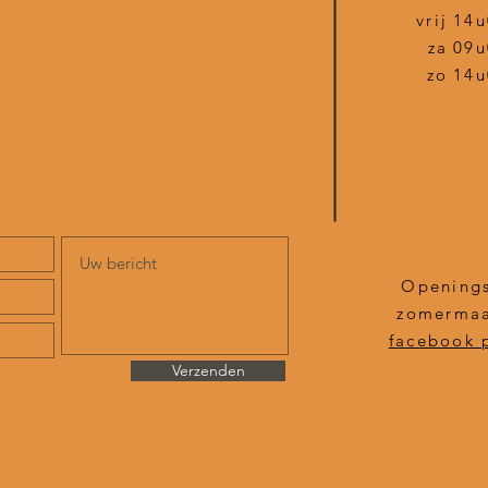
vrij
14u
za
09u
zo
14u
Openings
zomermaa
facebook 
Verzenden