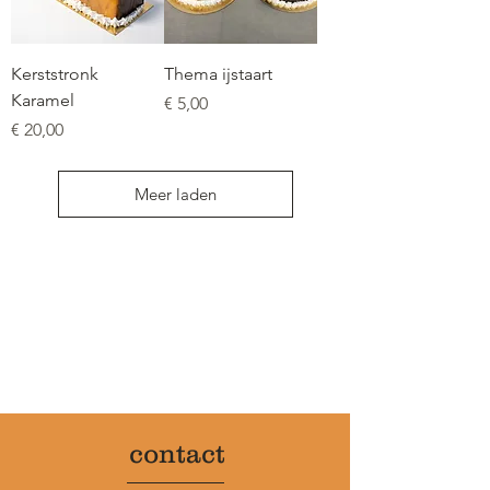
Kerststronk
Thema ijstaart
Karamel
Prijs
€ 5,00
Prijs
€ 20,00
Meer laden
contact