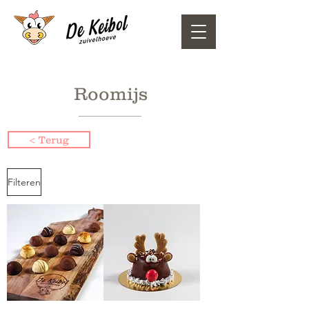
Roomijs
< Terug
Filteren