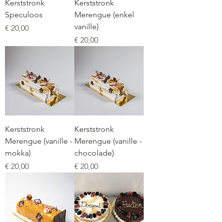
Kerststronk
Kerststronk
Speculoos
Merengue (enkel
vanille)
Prijs
€ 20,00
Prijs
€ 20,00
Kerststronk
Kerststronk
Merengue (vanille -
Merengue (vanille -
mokka)
chocolade)
Prijs
Prijs
€ 20,00
€ 20,00