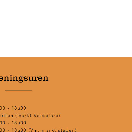
eningsuren
00 - 18u00
loten (markt Roeselare)
00 - 18u00
00 - 18u00 (Vm: markt staden)