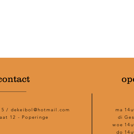
contact
op
15 /
dekeibol@hotmail.com
ma
14u
aat 12 - Poperinge
di
Ges
woe
14u
do
14u