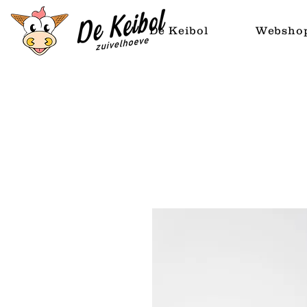
De Keibol
Websho