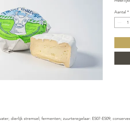
Heerlij
donsacht
Aantal
*
Enkel pe
ter; dierlijk stremsel; fermenten; zuurteregelaar: E507-E509; conserv