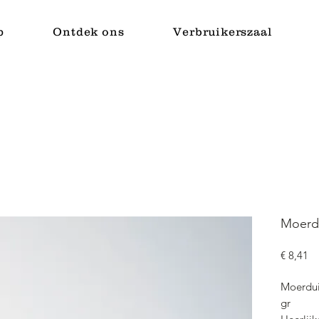
p
Ontdek ons
Verbruikerszaal
Moerdu
Pr
€ 8,41
Moerdui
gr