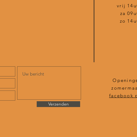
vrij
14u
za
09u
zo
14u
Openings
zomermaa
facebook 
Verzenden