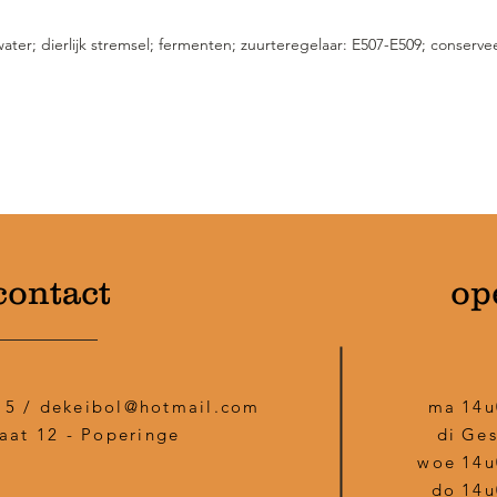
er; dierlijk stremsel; fermenten; zuurteregelaar: E507-E509; conservee
contact
op
15 /
dekeibol@hotmail.com
ma
14u
aat 12 - Poperinge
di
Ges
woe
14u
do
14u