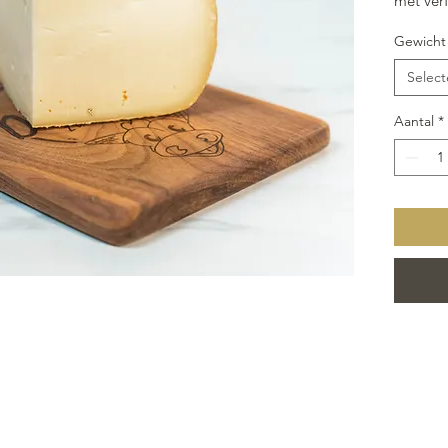
met ver
aloud r
Gewicht
Uitsteke
Select
Aantal
*