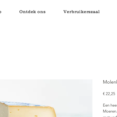
p
Ontdek ons
Verbruikerszaal
Molen
P
€ 22,25
Een heer
Moeren.