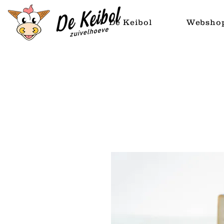
De Keibol
Websho