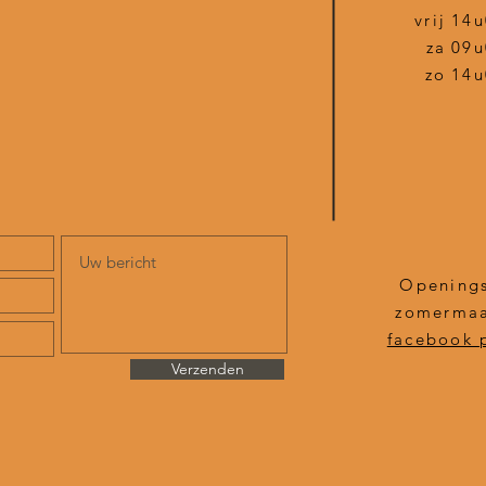
vrij
14u
za
09u
zo
14u
Openings
zomermaa
facebook 
Verzenden