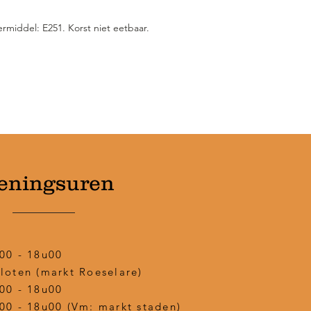
rmiddel: E251. Korst niet eetbaar.
eningsuren
00 - 18u00
loten (markt Roeselare)
00 - 18u00
00 - 18u00 (Vm: markt staden)