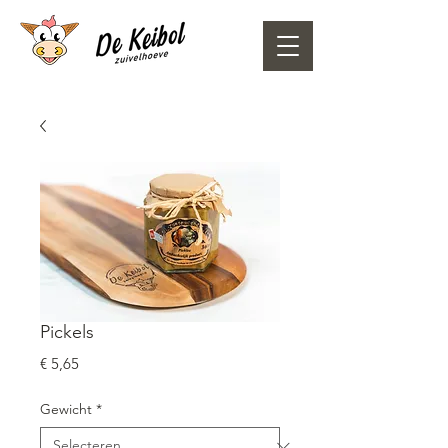
Pickels
Prijs
€ 5,65
Gewicht
*