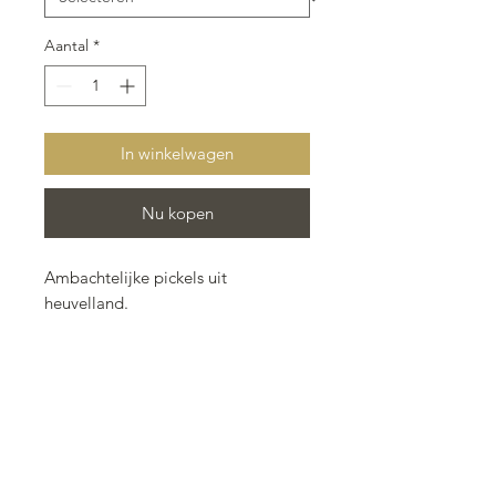
Aantal
*
In winkelwagen
Nu kopen
Ambachtelijke pickels uit
heuvelland.